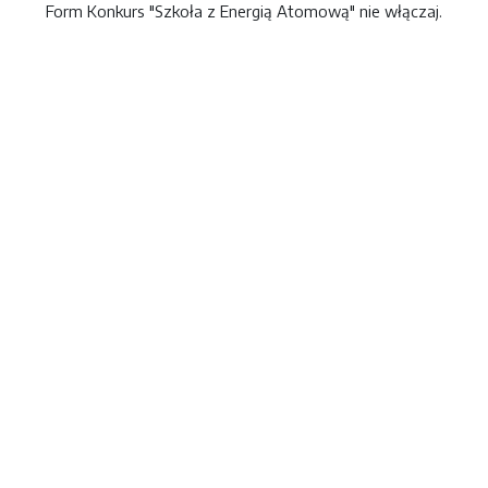
Przejdź do głównej zawartości
Form Konkurs "Szkoła z Energią Atomową" nie włączaj.