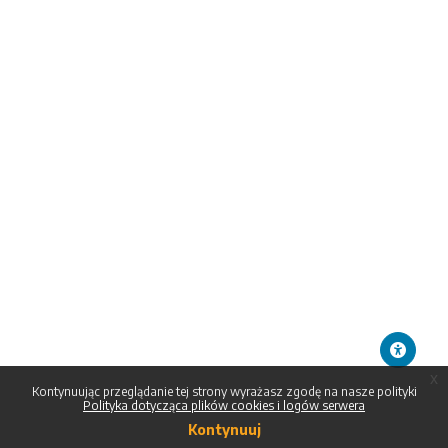
x
Kontynuując przeglądanie tej strony wyrażasz zgodę na nasze polityki
Polityka dotycząca plików cookies i logów serwera
Kontynuuj