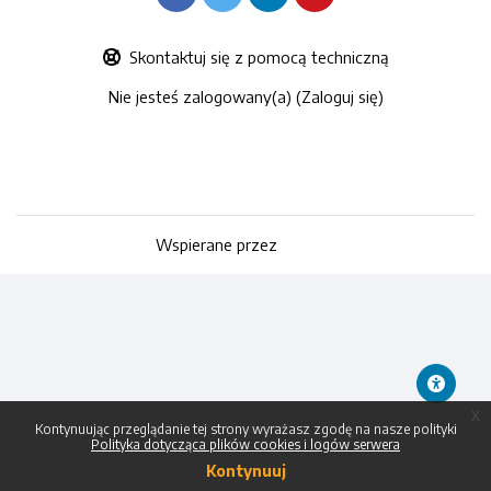
Skontaktuj się z pomocą techniczną
Nie jesteś zalogowany(a) (
Zaloguj się
)
Polityki
Przełącz na standardowy schemat graficzny
Wspierane przez
Moodle
x
Kontynuując przeglądanie tej strony wyrażasz zgodę na nasze polityki
Polityka dotycząca plików cookies i logów serwera
Kontynuuj